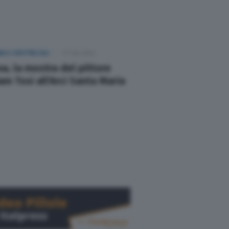
A E SPETTACOLI
17 Feb 2024
a, la mostra del pittore
iam Tosi all'Arci Santa Maria