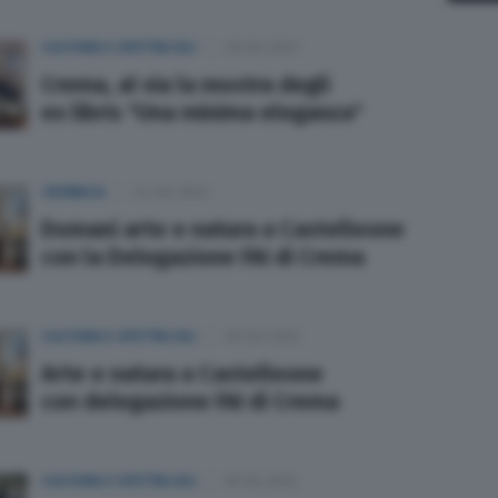
CULTURA E SPETTACOLI
20 Ott 2023
Crema, al via la mostra degli
ex libris "Una minima eleganza"
CRONACA
24 Set 2022
Domani arte e natura a Castelleone
con la Delegazione FAI di Crema
CULTURA E SPETTACOLI
20 Set 2022
Arte e natura a Castelleone
con delegazione FAI di Crema
CULTURA E SPETTACOLI
09 Giu 2022