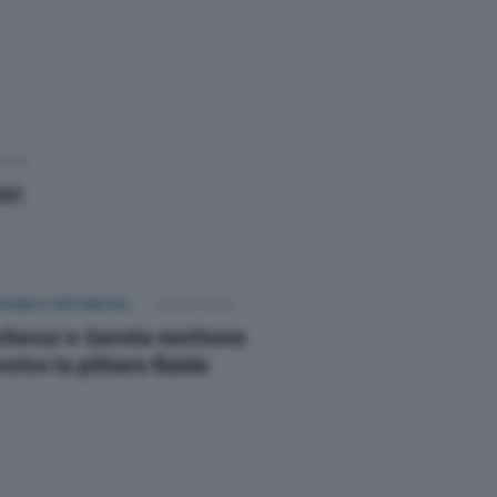
Cerca
 2025
st:
TURA E SPETTACOLI
09 Feb 2025
chessi e Gerola mettono
stra la pittura fluida