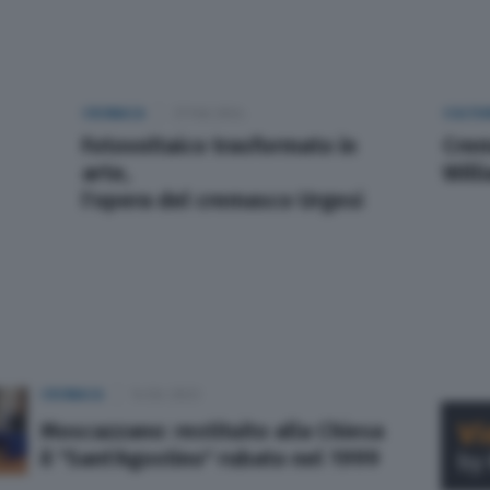
CRONACA
21 Feb 2024
CULTUR
Fotovoltaico trasformato in
Crem
arte,
Will
l'opera del cremasco Urgesi
CRONACA
14 Dic 2023
Moscazzano: restituito alla Chiesa
il "Sant'Agostino" rubato nel 1999