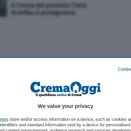
A 'Crema del pensiero' l’arte
di Anffas è protagonista
CULTURA E SPETTACOLI
23 Mag 2022
Contin
"Una classica teoria": sette
artisti in mostra a Soresina
CULTURA E SPETTACOLI
22 Apr 2022
We value your privacy
Le opere della collezione Stramezzi
in mostra al Museo civico di Crema
tners
store and/or access information on a device, such as cookies 
identifiers and standard information sent by a device for personalised
 and content measurement, audience research and services developm