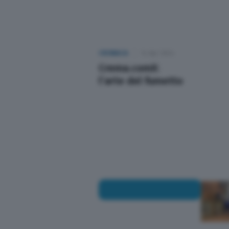
Altre pagine
CRONACA
14 Apr 2024
Scopri il network
Crema.comX:
l’arte del fumetto