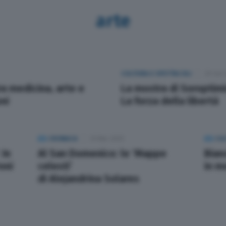
arte
CULTURA E SPETTACOLI
29 Set
tra medicina, arte e
La mostra di Soroptimi
ni
La forza della libertà
CRONACA
01 Mar 2025
CUL
 In
Al San Domenico: le ‘Mappe
Bian
roni
celesti’
in mo
di Alejandrina Solares