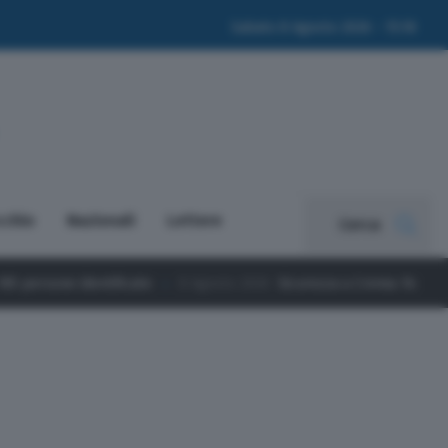
Sabato 8 Agosto 2026 - 15:18
cchio
Nazionali
Lettere
Cerca
8 Agosto 2026
Sicurezza a Crema: Forza Italia Giovani chiede un 