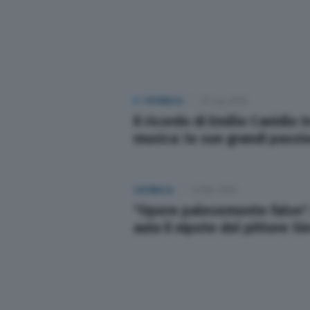
Sport
Nazionali
Lettere
CRONACA
07 Lug 2026
Il ricordo di Emilio Canidio 
musica: le sue grandi passio
Ambiente
L’editoriale
CRONACA
13 Mar 2025
"Opere palesemente false".
Salute
aula il nipote del pittore Si
Scuola e Università
Turismo