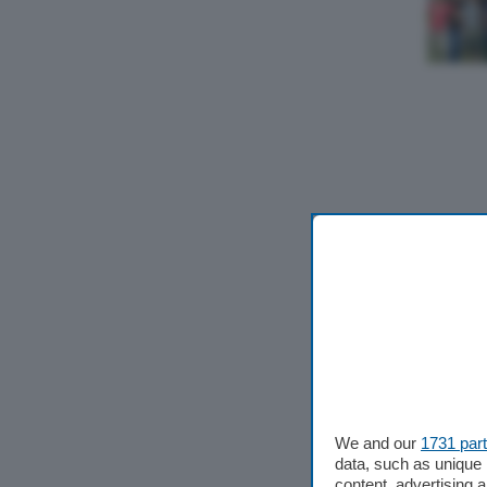
We and our
1731 par
data, such as unique 
content, advertising