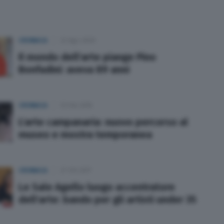
CRONACA
22 Ago 2020
Il mondo dell'arte piange Pino
Bonfadini: aveva 89 anni
CRONACA
12 Feb 2018
L'arte campanaria: nuovo percorso al
museo e mostra temporanea
CRONACA
27 Ott 2017
Le Sale Agello luogo accentratore
dell'arte: bando per gli artisti under 35