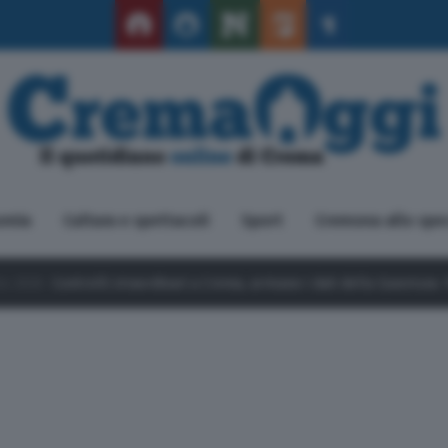
omia
Cultura e spettacoli
Sport
Cremona allo spe
dinari a Crema, arrivano i dati della Questura: 185 persone identificate