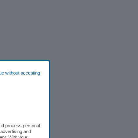
ue without accepting
and process personal
 advertising and
ent. With your