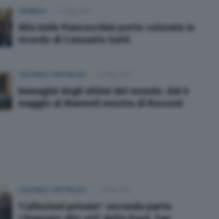
CRONACA
13 Mag 2017
Alla Iside Franceschini porte colorate in
ricordo di Consuelo Gatti
CULTURA E SPETTACOLI
02 Mag 2017
Immagini degli ultimi del mondo: dal 6
maggio al Manenti mostra di Rossoni
CULTURA E SPETTACOLI
20 Mar 2017
'Collezioni private': seconda parte
'chiamata alle arti' della Fond. San