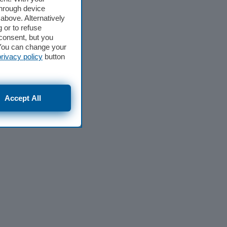
through device
above. Alternatively
 or to refuse
consent, but you
. You can change your
privacy policy
button
Accept All