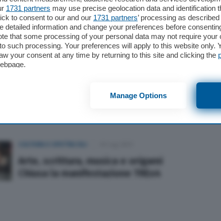
ur
1731 partners
may use precise geolocation data and identification 
CRONACA
06 Apr 2022
ick to consent to our and our
1731 partners
’ processing as described 
detailed information and change your preferences before consenting
Nuovo murales a San Bernardino
te that some processing of your personal data may not require your 
con vernice mangia-smog
t to such processing. Your preferences will apply to this website only
aw your consent at any time by returning to this site and clicking the
webpage.
CRONACA
19 Feb 2022
Arte e solidarietà: il Galilei
Manage Options
sostiene Anffas Crema
CULTURA E SPETTACOLI
03 Lug 2021
Arte, scrittura, musica e origami
Chiusa la manifestazione TREx4