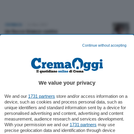
CRONACA
24 Nov 2012
Un fiocco bianco contro
la violenza sulle donne
Iniziative in città
Continue without accepting
CRONACA
21 Nov 2012
Teatro-forum
per combattere
la violenza sulle donne
We value your privacy
CRONACA
07 Mar 2012
We and our
1731 partners
store and/or access information on a
Violenza e maltrattamenti in aumento
device, such as cookies and process personal data, such as
in Regione la proposta di una nuova legge
unique identifiers and standard information sent by a device for
e a Milano una manifestazione
personalised advertising and content, advertising and content
measurement, audience research and services development.
With your permission we and our
1731 partners
may use
precise geolocation data and identification through device