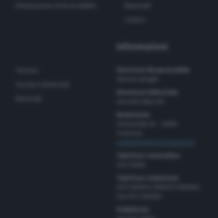
Dichiarazione di Accessibilità
Nazionali
Lettere
Informazioni
Direttore Responsabile
Turismo
Simone Arrighi
Scuola e Università
Direttore Editoriale
Nazionali
Gerardo Paloschi
Redazione
via Bastida 16 – 26100
Cremona
redazione@cremonaoggi.it
Telefono Centralino
0372 8056
Telefono redazione
0372 805674/805675/805666
Fax 0372 080169
Pubblicità