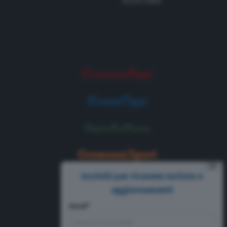
Tel 0372 8056
⨯
Iscriviti per ricevere notizie e
aggiornamenti
Email*