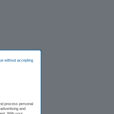
ue without accepting
and process personal
 advertising and
ent. With your