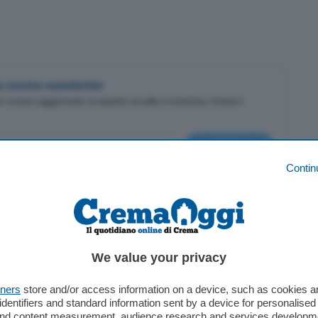
lla nostra newsletter
er restare aggiornato su quanto accade a Cremona, Crema e
Iscriviti
Contin
cy
We value your privacy
tners
store and/or access information on a device, such as cookies 
identifiers and standard information sent by a device for personalised
 and content measurement, audience research and services developm