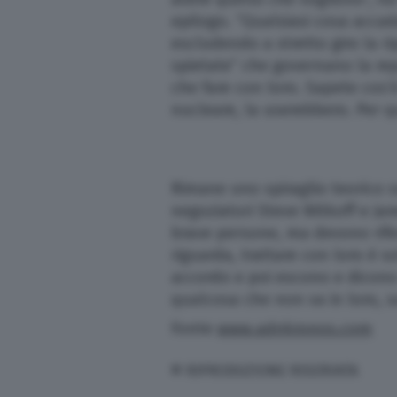
epilogo. “Qualsiasi cosa acca
escludendo a stretto giro la r
spietate” che governano la rep
che fare con loro. Sapete cos’
nucleare, la userebbero. Per qu
Rimane uno spiraglio teorico s
negoziatori Steve Witkoff e Ja
brave persone, ma devono rife
riguarda, trattare con loro è 
accordo e poi escono e dicono
qualcosa che non va in loro, s
Fonte
www.adnkronos.com
© RIPRODUZIONE RISERVATA