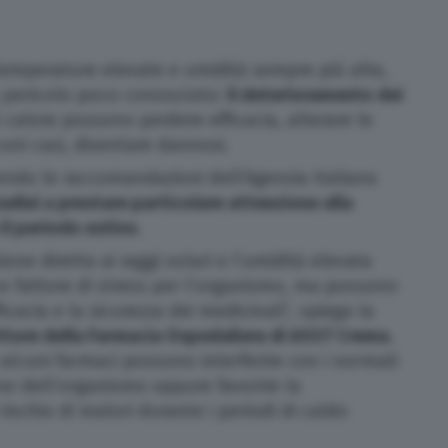
temperature elevate e umidità sempre più alte,
n pericolo poco conosciuto:
il deterioramento dei
 calore possono perdere efficacia, alterare le
cuni casi, diventare dannosi.
ndo le raccomandazioni dell’Agenzia Italiana
ttadini a prestare particolare attenzione alla
il periodo estivo
.
one diretta ai raggi solari e l’umidità elevata
 fattore di stress per l’organismo, ma possono
icacia e la sicurezza dei medicinali”, spiega la
ettore della Farmacia Ospedaliera di ASST Crema
.
 alcuni farmaci possono interferire con i normali
e dell’organismo oppure favorire la
ischio di malori durante i periodi di caldo