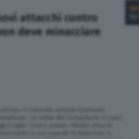
ovi attacchi contro
 non deve minacciare
i all’Iran. Il Comando centrale (Centcom)
americane, “su ordine del Comandante in Capo”,
gi 8 luglio “hanno avviato ulteriori attacchi
teriormente la sua capacità di minacciare la