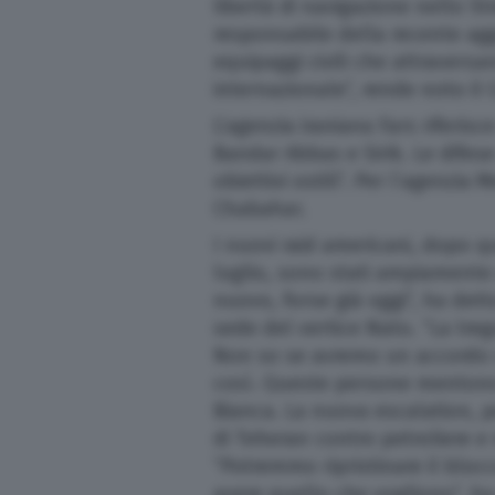
libertà di navigazione nello Str
responsabile della recente agg
Altre pagine
equipaggi civili che attraversa
internazionale”, rende noto i
Scopri il network
L’agenzia iraniana Fars riferisce
Bandar Abbas e Sirik. Le difes
obiettivi ostili”. Per l’agenzi
Chabahar.
I nuovi raid americani, dopo qu
luglio, sono stati ampiamente 
nuovo, forse già oggi”, ha dett
sede del vertice Nato. “La treg
Non so se avremo un accordo c
così. Queste persone mentono 
Bianca. La nuova escalation, 
di Teheran contro petroliere e
“Potremmo ripristinare il blocc
avere quello che vogliono”, h