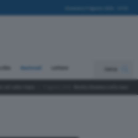
Domenica 9 Agosto 2026 - 07:54
cchio
Nazionali
Lettere
Cerca
o 2026
Rivolta Dinamica sulla nuova scuola materna: “280 giorni di rita