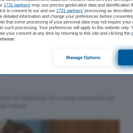
ur
1731 partners
may use precise geolocation data and identification 
ick to consent to our and our
1731 partners
’ processing as described 
detailed information and change your preferences before consenting
te that some processing of your personal data may not require your 
t to such processing. Your preferences will apply to this website only
aw your consent at any time by returning to this site and clicking the
maci e caldo:
webpage.
lla corretta
Manage Options
er la salute estiva
urezza dei medicinali. Ecco come conservarli per
nte l'estate