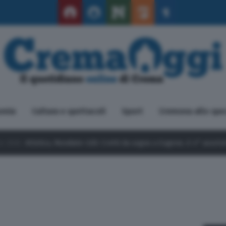
omia
Cultura e spettacoli
Sport
Cremona allo spe
: Crotti da sogno a Eugene, è 4° assoluto nel salto triplo
9 Agost