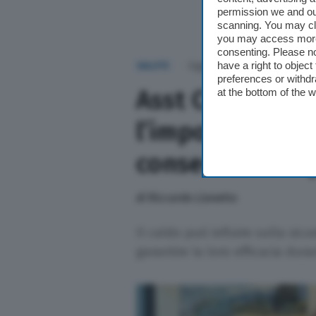
permission we and o
scanning. You may cl
you may access more 
consenting. Please no
have a right to objec
SALUTE
Oggi alle 09:26
preferences or withdr
Asst Crema, far
at the bottom of the 
l’importanza de
conservazione p
di
Riccardo Lionetto
Il caldo può influire sulla sic
garantire la loro efficacia dura