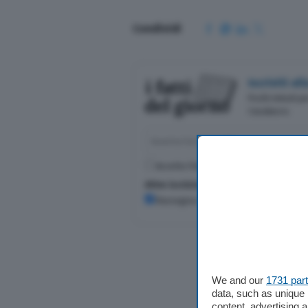
Condividi
Iscriviti a
Pochi minuti p
Casalasco.
Accetto l'informativa sulla
Privacy Poli
Altre iscrizioni
Rassegna stampa
We and our
1731 par
data, such as unique 
content, advertising