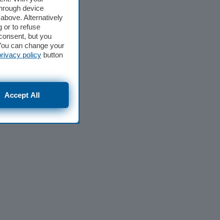
through device
above. Alternatively
 or to refuse
consent, but you
. You can change your
privacy policy
button
Accept All