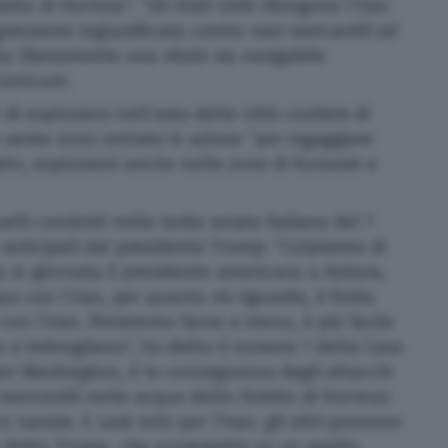
etto di Hormuz”. “Gli Stati Uniti ritengono l’Iran
ressione ingiustificata contro navi mercantili ed
no liberamente una vitale via navigabile
l Centcom.
 di esplosioni nell’area delle città costiere di
e aeree sono entrate in azione “per ingaggiare
a Mehr, esplosioni anche nelle zone di Konarak e
elli condotti nella tarda serata italiana del 7
anticipati dal presidente Trump: “Colpiremo di
o in giornata il presidente americano a Ankara,
ua con l’Iran, per quanto mi riguarda, è finita.
on l’Iran. Potremmo farne a meno, è più facile
e imbrogliano”, ha detto il numero 1 della Casa
per Washington, è la conseguenza degli attacchi
 mercantili nelle acque dello Stretto di Hormuz:
o navale. E sarà solo per l’Iran, gli altri possono
a detto Trump, che scommette su un rapido