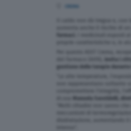
CREMA
Il caldo non dà tregua e, con 
aumenta anche il rischio di u
farmaci.
I medicinali esposti al
proprie caratteristiche o, in al
Per questo ASST Crema, recepe
del Farmaco (AIFA),
invita i ci
gestione delle terapie durante 
“Le alte temperature, l’esposizi
non rappresentano soltanto un
compromettere l’integrità, l’eff
dr.ssa
Manuela Savoldelli, dir
“Molti cittadini non sanno che
meccanismi di termoregolazion
disidratazione, aumentando il r
intenso”.