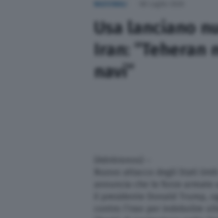
NAZIONALI
08 Luglio 2026
Sport
Usa lanciano nu
Nazionali
Iran: “Teheran
navi”
Lettere
Ambiente
L’editoriale
Salute
(Adnkronos) –
Nuovo attacco degli Stati Unit
Scuola e Università
annuncia che le forze armate 
il presidente Donald Trump, og
Turismo
contro l’Iran per indebolire ul