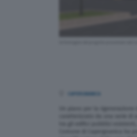
Altre pagine
Scopri il network
Un’immagine del progetto presentato dal C
CAPERGNANICA
Un piano per la
rigenerazione 
caratterizzato da una serie di
tra gli edifici pubblici esistent
Comune di Capergnanica ha pr