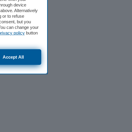
through device
above. Alternatively
 or to refuse
consent, but you
. You can change your
privacy policy
button
Accept All