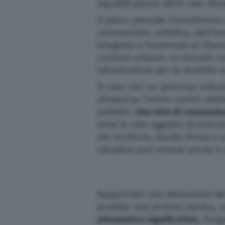
riqualificazione delle aree di
Il piano prevede l’inserimento 
commerciale, artistica, dell’i
integrata e funzionale al rila
cuciture urbane: un tessuto co
infrastrutture per la mobilità s
Si crea così un percorso artic
attraversa l’intero
centro abitat
pubblici.
Una rete di connessi
oltre le aree oggetto di inter
del territorio, dando forma a
cittadino può trovare servizi e
Rapportato alle dimensioni del
avrebbe una portata
storica, 
urbanistico significativo
, fung