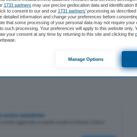
n settori artistici e culturali, esperti in piani di
ur
1731 partners
may use precise geolocation data and identification 
ick to consent to our and our
1731 partners
’ processing as described 
laborato. Nonostante i tempi strettissimi del
detailed information and change your preferences before consenting
i grazie a un grande lavoro di squadra a
te that some processing of your personal data may not require your 
e qualità che servirà anche per una futura
t to such processing. Your preferences will apply to this website only
aw your consent at any time by returning to this site and clicking the
 bando non dovesse finanziare la nostra
webpage.
Manage Options
lla nostra newsletter
er restare aggiornato su quanto accade a Cremona, Crema e