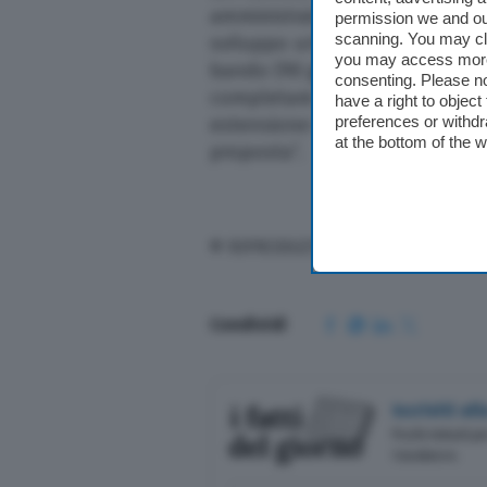
amministratori, tecnici, esperti i
permission we and o
scanning. You may cl
sviluppo urbanistico hanno col
you may access more 
bando (90 giorni) siamo riuscit
consenting. Please no
completare un lavoro di grand
have a right to objec
preferences or withdr
estensione del PGT qualora il
at the bottom of the 
proposta”.
© RIPRODUZIONE RISERVATA
Condividi
Iscriviti a
Pochi minuti p
Casalasco.