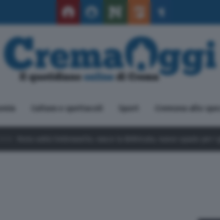
omia
Cultura e spettacoli
Sport
Cremona allo spe
lo, nasce la BARricata, nuovo spazio per i giovani
9 Agosto 2026
C