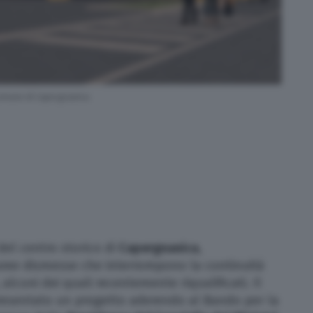
omune di Capergnanica
del centro storico di
Capergnanica
,
 aree dismesse che interrompono la continuità
i, alcuni dei quali recentemente riqualificati. Il
esentato un progetto aderendo al Bando per la