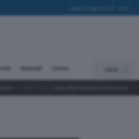
Lunedì 10 Agosto 2026 - 02:57
cchio
Nazionali
Lettere
Cerca
rema, gatto domestico portato via da quattro persone: l’appello per 