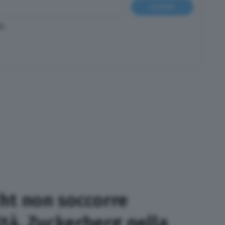
Iscriviti
cy
ht non soccorre
oltà, Zuckerberg nella