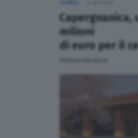
CRONACA
23 Aprile 2025
Sport
Capergnanica, 
Nazionali
milioni
di euro per il c
Lettere
di
Simone Guarnaccia
Ambiente
L’editoriale
Salute
Scuola e Università
Turismo