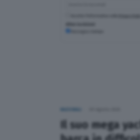
Accetto l'informativa sulla
Privacy Poli
Altre iscrizioni
Rassegna stampa
NAZIONALI
09 Agosto 2026
Il suo mega yac
barca in diffic