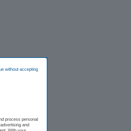
ue without accepting
and process personal
 advertising and
ent. With your