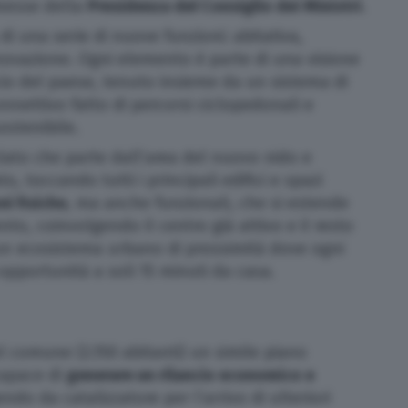
smesse della
Presidenza del Consiglio dei Ministri
.
di una serie di nuove funzioni: abitativa,
nnovazione.
Ogni elemento è parte di una visione
ncio del paese, tenuto insieme da un sistema di
nnettivo fatto di percorsi ciclopedonali e
ostenibile.
olato che parte dall’area del nuovo nido e
o, toccando tutti i principali edifici e spazi
oni
fisiche
, ma anche funzionali, che si estende
vento, coinvolgendo
il centro già attivo e il resto
 un ecosistema urbano di prossimità dove ogni
 opportunità a soli 15 minuti da casa.
 comune (2.150 abitanti) un simile piano
capace di
generare un rilancio economico e
endo da catalizzatore per l’arrivo di ulteriori