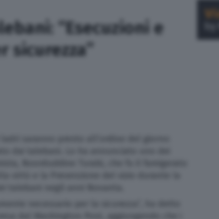
lebani: “Esecuzioni e
r sicurezza”
 ladri saranno presto all’ordine del giorno
ato dai talebani. Lo ha annunciato uno dei
ista, Noorduddine Turabi, che fu il famigerato
a virtù e la Prevenzione del vizio durante la
ei talebani negli anni Novanta.
amente necessario per la sicurezza”, ha detto
ripresa dal Washington Post, aggiungendo che i