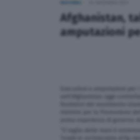
NAZIONALI
24 Settembre 2021
Sport
Afghanistan, ta
Nazionali
amputazioni pe
Lettere
Ambiente
L’editoriale
Esecuzioni e amputazioni per i
nell’Afghanistan oggi controll
Salute
fondatori del movimento islam
ministro per la Promozione dell
Scuola e Università
prima esperienza di governo d
“Il taglio delle mani è estrem
Turismo
Turabi in un’intervista al’Ap 