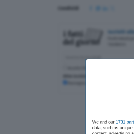
Condividi
Iscriviti a
Pochi minuti p
Casalasco.
Accetto l'informativa sulla
Privacy Poli
Altre iscrizioni
Rassegna stampa
We and our
1731 par
data, such as unique 
content, advertising