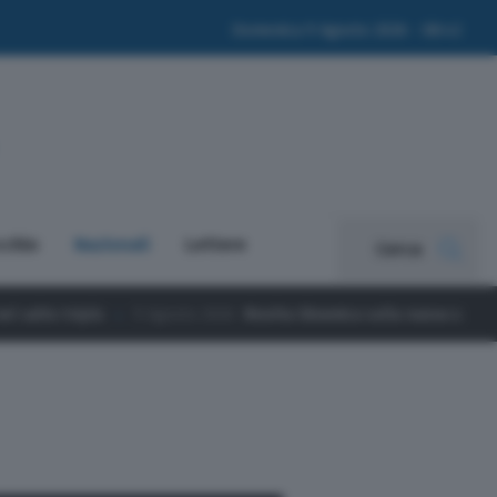
Domenica 9 Agosto 2026 - 08:42
cchio
Nazionali
Lettere
Cerca
to 2026
Rivolta Dinamica sulla nuova scuola materna: “280 giorni di rit