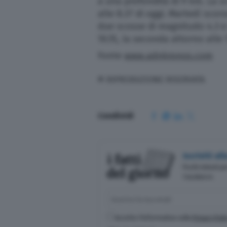
a una profondità di 9 km. La sc
alle 8.37 di oggi. Martedì scor
due scosse di magnitudo 4.3 e 3.
10.15, la seconda attorno alle 
Fonte
www.adnkronos.com
© RIPRODUZIONE RISERVATA
Condividi
Iscriviti a
Pochi minuti p
Casalasco.
Accetto l'informativa sulla
Privacy Poli