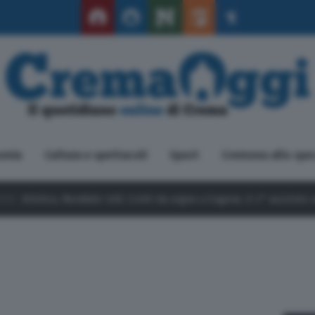
omia
Cultura e spettacoli
Sport
Cremona allo spe
0: Crotti da sogno a Eugene, è 4° assoluto nel salto triplo
9 Agos