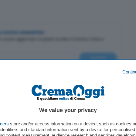
lla nostra newsletter
er restare aggiornato su quanto accade a Cremona, Crema e
Iscriviti
cy
Contin
We value your privacy
tners
store and/or access information on a device, such as cookies 
identifiers and standard information sent by a device for personalised
 and content measurement, audience research and services developm