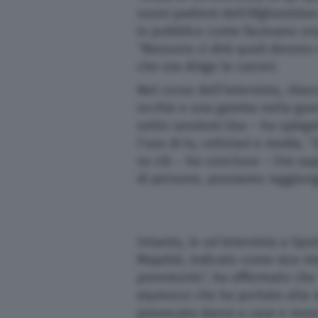
nuovi padroni dell’Afghanista
Altre pagine
in pubblico come facevano una 
“Nessuno ci dirà quali devono e
che ora dirige le carceri.
Scopri il network
Nel corso dell’intervista, rila
occhio e una gamba nella guerra
sotto sanzioni Usa – ha spieg
l’uso di tv, cellulari e media.
su ciò – ha concluso – Ora sa
di persone, possiamo raggiung
Intanto, in un’intervista a Spu
Mujahid, indicato come vice mi
provvisorio”, ha affermato che 
equivoco che ha portato alla mo
provocato danni a case e mos