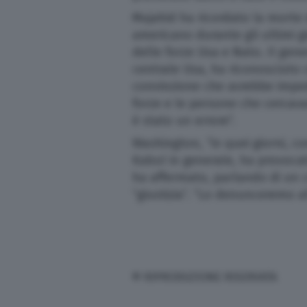
Mujahid ha ricordato la morte d
americano durante gli ultimi gi
delle forze Usa e Nato. Il ge
centrale Usa, ha riconosciuto c
convinzione che avrebbe impe
forze e le persone che cercav
è stato un errore”.
Washington, “in quei giorni, co
Kabul in generale, ha provocat
ha affermato, parlando di un 
“giustizia”. “Lo denunceremo a
© RIPRODUZIONE RISERVATA