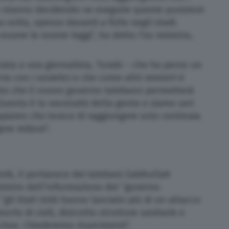
n stanno decidendo se eseguire queste punizioni
volta, spesso davanti a folle negli stadi.
ssere le nostre leggi”, ha detto l’ex ministro,
sciata a una giornalista, Turabi – che ha perso un
 con i sovietici e che come altri ministri è
ato che il nuovo governo talebano permetterà
 “Questa è la necessità della gente e siamo seri
ppiamo che invece di raggiungere solo centinaia
ere milioni”.
tnik, il portavoce dei talebani Zabihullah
nistro dell’Informazione del “governo
“gli Stati Uniti hanno lanciato più di un attacco
rte di civili, distrutto strutture sanitarie e
chee. Chiederemo risarcimenti”.