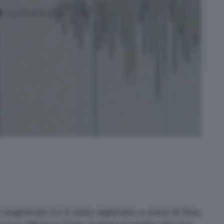
magnitudo 2.4 è stato registrato a ovest di Pisa,