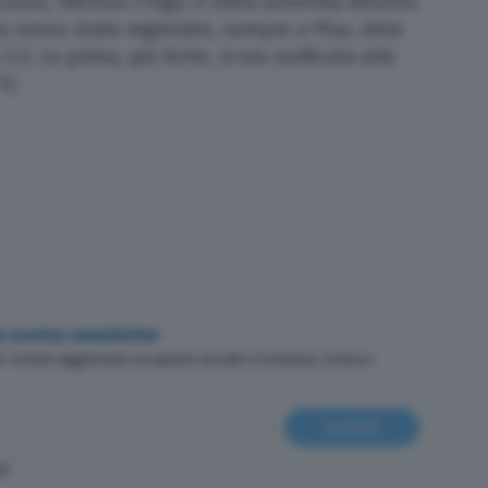
ossa, riferisce l’Ingv, è stata avvertita attorno
so erano state registrate, sempre a Pisa, altre
2. La prima, più forte, si era verificata alle
13.
lla nostra newsletter
er restare aggiornato su quanto accade a Cremona, Crema e
Iscriviti
cy