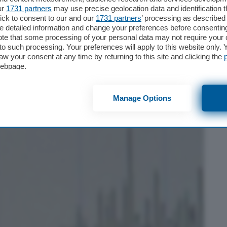
ur
1731 partners
may use precise geolocation data and identification 
ick to consent to our and our
1731 partners
’ processing as described 
detailed information and change your preferences before consenting
te that some processing of your personal data may not require your 
t to such processing. Your preferences will apply to this website only
aw your consent at any time by returning to this site and clicking the
st di Pisa: scossa di
webpage.
Manage Options