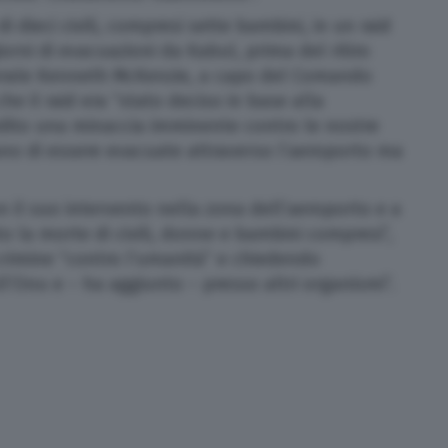
i dieci civili, compresi sette bambini, in un raid
orni di evacuazioni da Kabul, prima del ritiro
nerale Kenneth McKenzie, a capo del Comando
he il raid era “stato deciso in base alla
dito una minaccia imminente contro le nostre
ano di essere evacuate attraverso l’aeroporto ma
n il suo intervento nella zona dell’aeroporto e a
o la morte di civili, donne e bambini compresi”,
crimine “contro l’umanità” e chiedendo
ll’Onu e – ha aggiunto – presso altri organismi”.