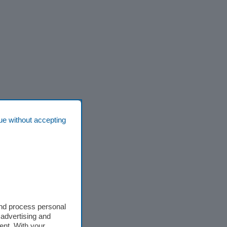
ue without accepting
and process personal
 advertising and
ent. With your