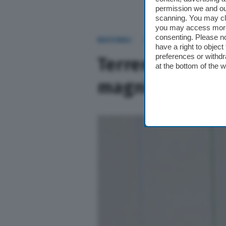
permission we and o
scanning. You may cl
you may access more 
consenting. Please no
NAZIONALI
Oggi alle 09:51
have a right to objec
preferences or withdr
Terremoto a ove
at the bottom of the 
magnitudo 2.4