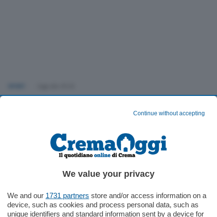
SPORT
Oggi alle 09:25
Atletica, Mondiale U20: Crotti da sogno a
Continue without accepting
Eugene, è 4° assoluto nel salto triplo
di
Laura Bosio
Nuovo record personale per il giovane atleta di
Capralba, che con questa prestazione consolida il
We value your privacy
proprio percorso di crescita
We and our
1731 partners
store and/or access information on a
device, such as cookies and process personal data, such as
unique identifiers and standard information sent by a device for