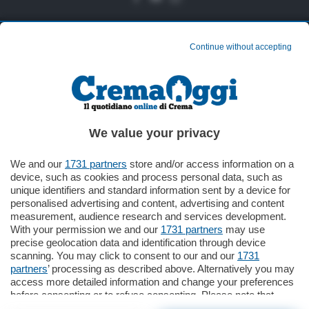
Scopri il network
Altre Pagine
Sezioni
Continue without accepting
Chi siamo
Cronaca
Pubblicità
Politica
Scrivici una lettera
Economia
We value your privacy
Contattaci
Cultura e spettacoli
Privacy Policy
Sport
We and our
1731 partners
store and/or access information on a
device, such as cookies and process personal data, such as
Gestisci il consenso
Cremona allo specchio
unique identifiers and standard information sent by a device for
Dichiarazione di Accessibilità
Nazionali
personalised advertising and content, advertising and content
measurement, audience research and services development.
Lettere
With your permission we and our
1731 partners
may use
precise geolocation data and identification through device
Cerca
scanning. You may click to consent to our and our
1731
Informazioni
partners
’ processing as described above. Alternatively you may
access more detailed information and change your preferences
Direttore Responsabile
Turismo
before consenting or to refuse consenting. Please note that
Simone Arrighi
some processing of your personal data may not require your