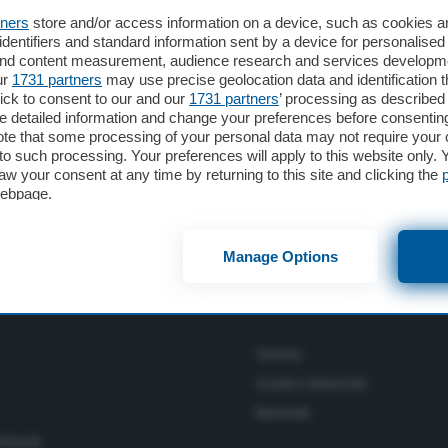
tners
store and/or access information on a device, such as cookies 
identifiers and standard information sent by a device for personalised
SPORT
16 Mar 2016
 and content measurement, audience research and services developm
ur
1731 partners
may use precise geolocation data and identification 
Ju-jitsu e Sambo, a Crema la firma del
ick to consent to our and our
1731 partners
’ processing as described 
protocollo d’intesa
detailed information and change your preferences before consenting
te that some processing of your personal data may not require your 
t to such processing. Your preferences will apply to this website only
aw your consent at any time by returning to this site and clicking the
webpage.
Manage Options
Turismo
Scuola e Università
Nazionali
ettacoli