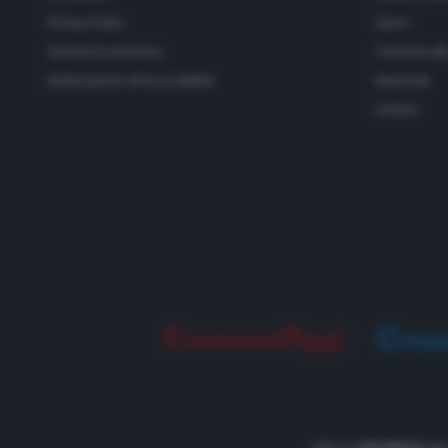
Privacy Policy
Sport
Gestisci il consenso
Cremona all
Dichiarazione di Accessibilità
Nazionali
Lettere
Editore
UNOMEDIA srl