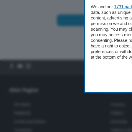
We and our
1731 par
Altre pagine
data, such as unique 
content, advertising
permission we and o
scanning. You may cl
Scopri il network
you may access more 
consenting. Please no
have a right to objec
preferences or withdr
at the bottom of the 
Altre Pagine
Sezioni
Chi siamo
Cronaca
Pubblicità
Politica
Scrivici una lettera
Economia
Contattaci
Cultura e sp