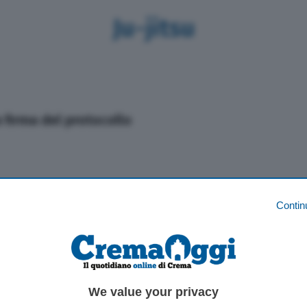
Ju-jitsu
a firma del protocollo
Contin
a
a
We value your privacy