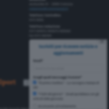
via Bastida 16 – 26100 Cremona
redazione@cremonaoggi.it
Telefono Centralino
0372 8056
Telefono redazione
0372 805674/805675/805666
Fax 0372 080169
⨯
Pubblicità
Iscriviti per ricevere notizie e
Tel 0372 8056
aggiornamenti
Email*
Scegli quali messaggi ricevere*
"Di primo mattino" - La rassegna stampa di
CR1
"I fatti del giorno" - Email quotidiana con gli
articoli della giornata
Acconsento al trattamento
oriale Gerardo Paloschi.