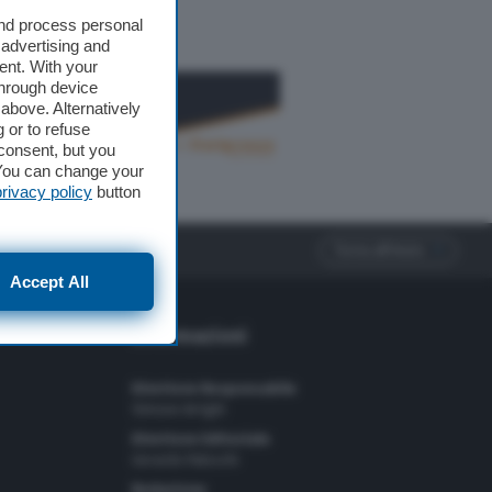
and process personal
 advertising and
ent. With your
through device
above. Alternatively
 or to refuse
consent, but you
. You can change your
privacy policy
button
Torna all'inizio
Accept All
Informazioni
Direttore Responsabile
Simone Arrighi
Direttore Editoriale
Gerardo Paloschi
Redazione