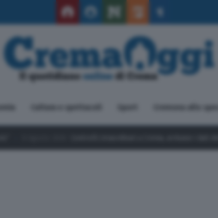
omia
Cultura e spettacoli
Sport
Cremona allo spe
sto 2026
Controlli straordinari a Crema, arrivano i dati della Questur