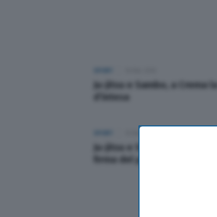
Sport
Nazionali
Lettere
SPORT
16 Mar 2016
Ju-jitsu e Sambo, a Crema l
d’intesa
Ambiente
L’editoriale
SPORT
16 Mar 2016
Ju-jitsu e Sambo, a Crema l
Salute
firma del protocollo d’intes
Scuola e Università
Turismo