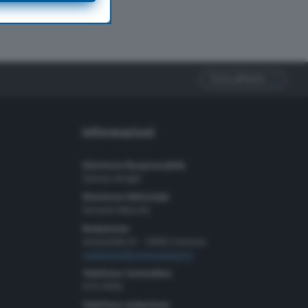
Torna all'inizio
Informazioni
Direttore Responsabile
Simone Arrighi
Direttore Editoriale
Gerardo Paloschi
Redazione
via Bastida 16 – 26100 Cremona
redazione@cremonaoggi.it
Telefono Centralino
0372 8056
Telefono redazione