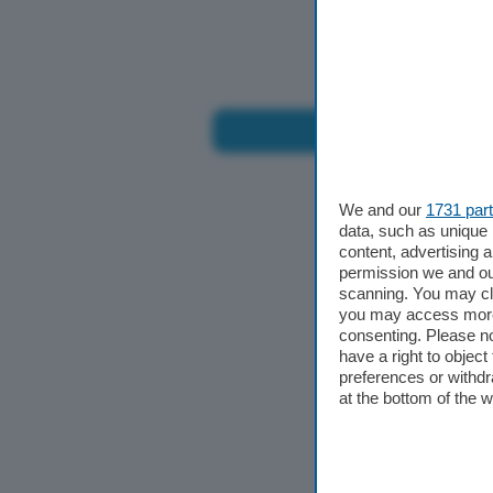
Altre pagine
Scopri il network
We and our
1731 par
data, such as unique 
content, advertising
permission we and o
scanning. You may cl
you may access more 
consenting. Please no
have a right to objec
preferences or withdr
at the bottom of the 