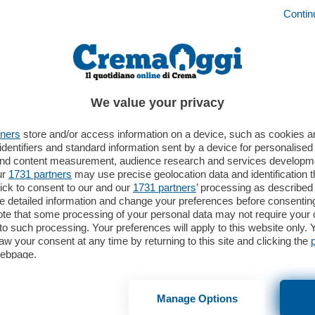
Contin
CRONACA
02 Mar 2026
Il medico cremasco Cristiano Crotti tra i
We value your privacy
cittadini italiani bloccati a Dubai
tners
store and/or access information on a device, such as cookies 
identifiers and standard information sent by a device for personalised
 and content measurement, audience research and services developm
CRONACA
08 Ott 2024
ur
1731 partners
may use precise geolocation data and identification 
ick to consent to our and our
1731 partners
’ processing as described 
PD, Pandino: l’incontro
detailed information and change your preferences before consenting
sulle elezioni americane
te that some processing of your personal data may not require your 
t to such processing. Your preferences will apply to this website only
aw your consent at any time by returning to this site and clicking the
webpage.
CULTURA E SPETTACOLI
13 Apr 2013
‘Dell’America non si butta niente’
il misterioso Bruno Mattei
Manage Options