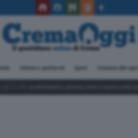
omia
Cultura e spettacoli
Sport
Cremona allo spe
6
Accoltellamenti e sicurezza, botta e risposta social tra Bergamasch