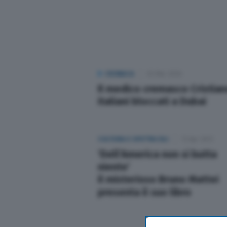
Sport
Nazionali
Lettere
CRONACA
02 Mar 2026
Il medico cremasco Cristiano 
italiani bloccati a Dubai
Ambiente
L’editoriale
CULTURA E SPETTACOLI
13 Apr 2013
‘Dell’America non si butta
Salute
niente’
il misterioso Bruno Mattei
Scuola e Università
presenta il suo libro
Turismo