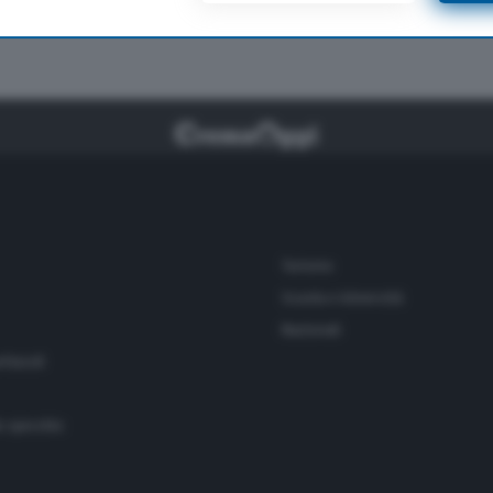
presenta il suo libro
Turismo
Scuola e Università
Nazionali
ettacoli
o specchio