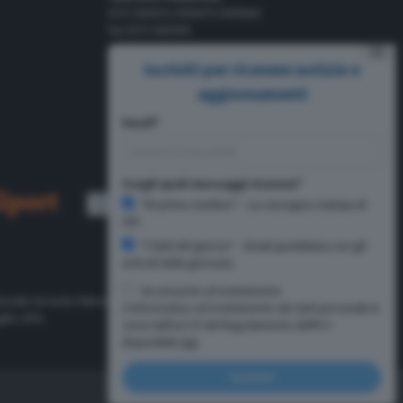
0372 805674/805675/805666
Fax 0372 080169
⨯
Pubblicità
Iscriviti per ricevere notizie e
Tel 0372 8056
aggiornamenti
Email*
Scegli quali messaggi ricevere*
"Di primo mattino" - La rassegna stampa di
CR1
"I fatti del giorno" - Email quotidiana con gli
articoli della giornata
Acconsento al trattamento
oriale Gerardo Paloschi.
L'informativa sul trattamento dei dati personali ai
glio 2014
sensi dell'art.13 del Regolamento GDPR è
disponibile
Qui
Iscriviti