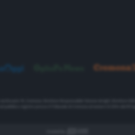
, via Rosario 19, Cremona. Direttore Responsabile Simone Arrighi. Direttore Edit
 nel pubblico registro presso il Tribunale di Cremona al numero 8/2014 dal 09 lu
Created by 