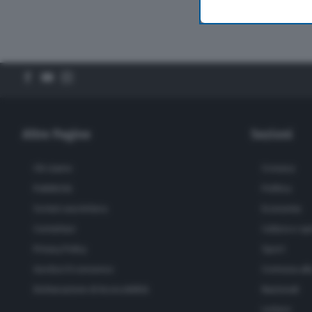
Altre Pagine
Sezioni
Chi siamo
Cronaca
Pubblicità
Politica
Scrivici una lettera
Economia
Contattaci
Cultura e sp
Privacy Policy
Sport
Gestisci il consenso
Cremona all
Dichiarazione di Accessibilità
Nazionali
Lettere