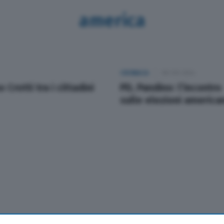
america
CRONACA
08 Ott 2024
Crotti tra i cittadini
PD, Pandino: l’incontro
sulle elezioni america