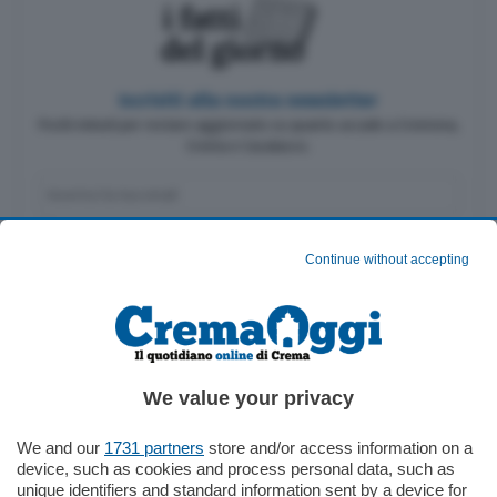
Iscriviti alla nostra newsletter
Pochi minuti per restare aggiornato su quanto accade a Cremona,
Crema e Casalasco.
Accetto l'informativa sulla
Privacy Policy
Continue without accepting
Altre iscrizioni
Rassegna stampa
Iscriviti
We value your privacy
We and our
1731 partners
store and/or access information on a
device, such as cookies and process personal data, such as
unique identifiers and standard information sent by a device for