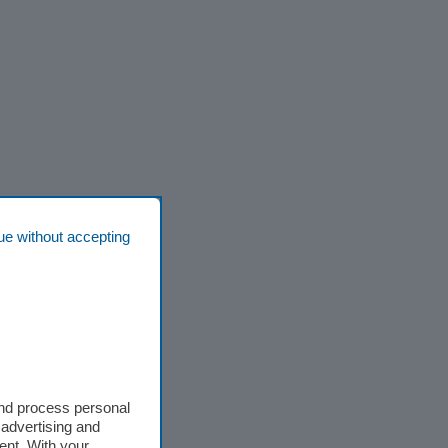
ue without accepting
and process personal
 advertising and
ent. With your