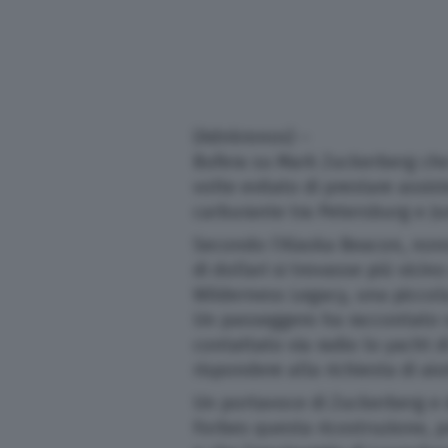
(Adnkronos) –
Bufera su Mark Zuckerberg che
volte evitato di prestare assi
carburante tra Petersburg e J
Secondo l’Alaska Beacon, nonos
di dollari si trovasse più vicino
Wilderness Legacy, una piccol
Un passeggero ha raccontato s
contattato via radio lo yacht di
rispondere alla richiesta di ai
Un portavoce di Zuckerberg e d
Forbes questa ricostruzione, p