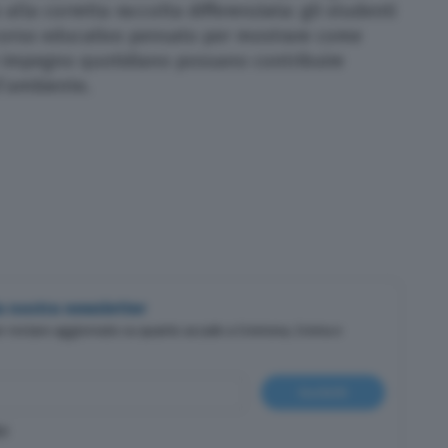
alla corretta raccolta differenziata: gli studenti
ercorso educativo pensato per mostrare come
 impegno quotidiano possano contribuire
l’ambiente.
lla nostra newsletter
er restare aggiornato su quanto accade a Cremona, Crema e
Iscriviti
cy