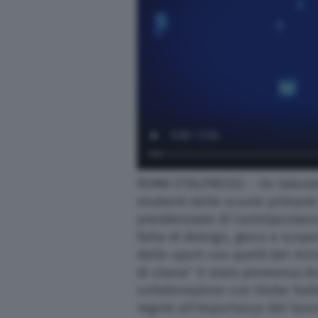
Altre pagine
Scopri il network
ROMA (ITALPRESS) – Un laborato
studenti delle scuole primarie
presidenziale di Castelporzian
fatta di dialogo, gioco e scope
dello sport con quelli del ricic
di classe” è stata promossa d
collaborazione con Globe Italia
regole all’importanza del lavo