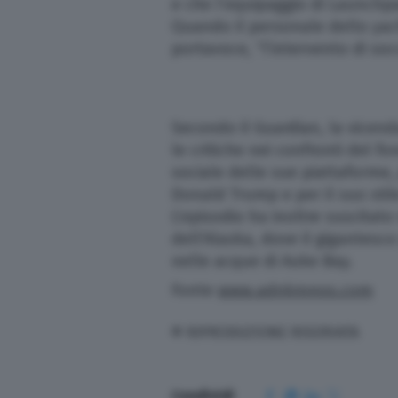
e che l’equipaggio di Launchp
Quando il personale dello yach
portavoce, “l’intervento di soc
Secondo il Guardian, la vicen
le critiche nei confronti del f
sociale delle sue piattaforme,
Donald Trump e per il suo stil
L’episodio ha inoltre suscitato 
dell’Alaska, dove il gigantesco
nelle acque di Auke Bay.
Fonte
www.adnkronos.com
© RIPRODUZIONE RISERVATA
Condividi