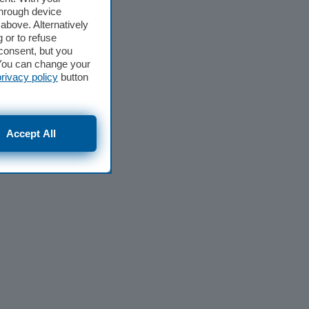
through device
above. Alternatively
 or to refuse
consent, but you
. You can change your
privacy policy
button
Accept All