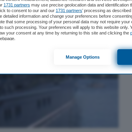
ur
1731 partners
may use precise geolocation data and identification 
ick to consent to our and our
1731 partners
’ processing as described 
detailed information and change your preferences before consenting
te that some processing of your personal data may not require your 
t to such processing. Your preferences will apply to this website only
aw your consent at any time by returning to this site and clicking the
webpage.
Manage Options