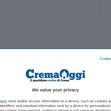
Contin
ht non soccorre
We value your privacy
oltà, Zuckerberg nella
tners
store and/or access information on a device, such as cookies 
identifiers and standard information sent by a device for personalised
 and content measurement, audience research and services developm