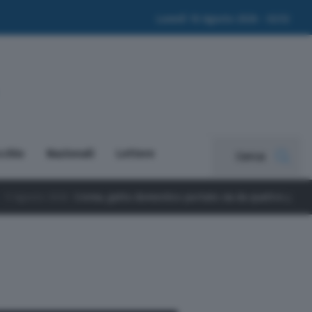
Lunedì 10 Agosto 2026 - 02:52
cchio
Nazionali
Lettere
Cerca
atto domestico portato via da quattro persone: l’appello per ritrova