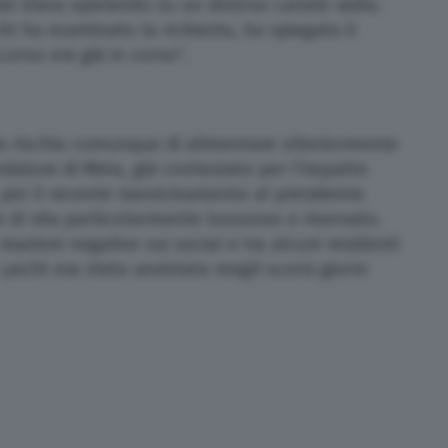
ad stava operando su un diverso canale radio.
t ha esaminato la richiesta, ha spiegato il
corso era già in corso”.
da rischia comunque di alimentare ulteriormente
ondatore di Meta, già contestato per l’impatto
 per il recente riavvicinamento al presidente
e di vita particolarmente lussuoso e riservato.
reazioni negative sui social e tra alcuni residenti
 yacht era stato avvistato megli scorsi giorni