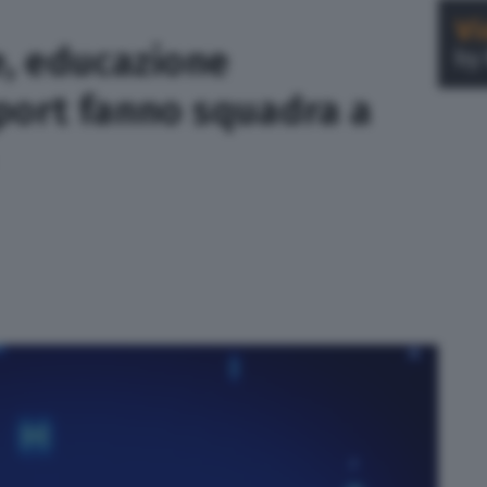
se, educazione
port fanno squadra a