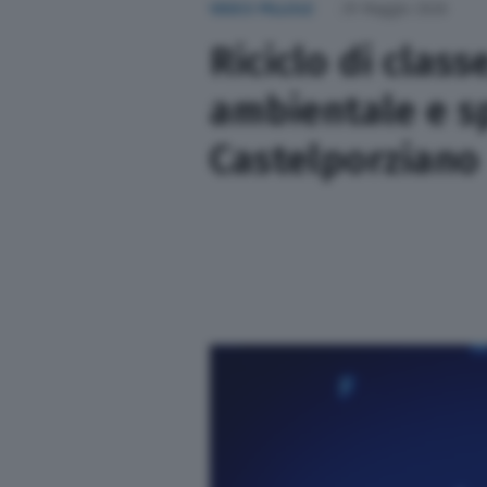
VIDEO PILLOLE
29 Maggio 2026
Sport
Riciclo di clas
Nazionali
ambientale e s
Castelporziano
Lettere
Ambiente
L’editoriale
Salute
Scuola e Università
Turismo