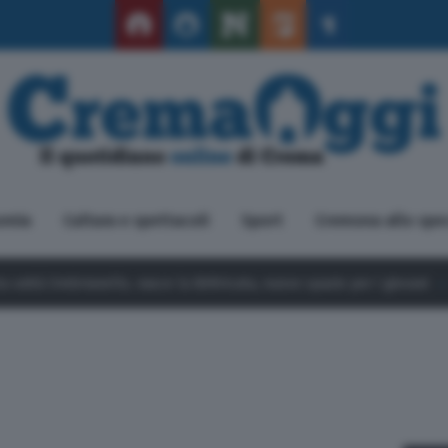
omia
Cultura e spettacoli
Sport
Cremona allo spe
e la BARricata, nuovo spazio per i giovani
9 Agosto 2026
Crema, g