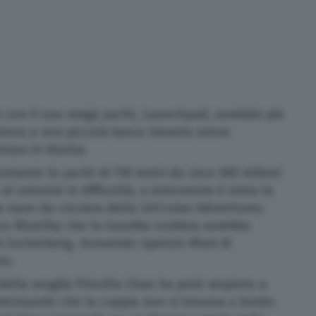
 con il suo mega yacht, Launchpad, avrebbe più
stenza a una piccola barca rimasta senza
uneau in Alaska.
tante lo yacht di 118 metri da circa 300 milioni
 al natante in difficoltà, a intervenire è stata la
a nave da crociera della UnCruise Adventures.
u BlueSky che la Guardia costiera avrebbe
 Zuckerberg, ricevendo ripetuti rifiuti di
uto.
ella moglie Priscilla Chan ha però respinto a
recisando che la coppia non si trovava a bordo