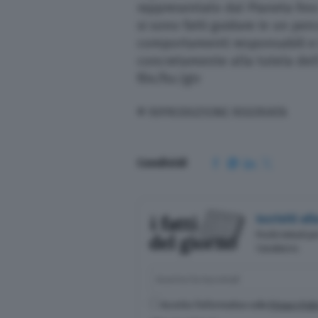
rappresentato dal Pianeta fino 
si sono fatti guidare in un p
comportamenti responsabili e
concretamente alla tutela del
f04/fsc/gtr
© RIPRODUZIONE RISERVATA
Condividi
Iscriviti a
Pochi minuti p
Casalasco.
Accetto l'informativa sulla
Privacy Poli