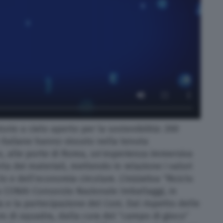
rio a cielo aperto per la sostenibilità: 200
 italiane hanno vissuto nella tenuta
o, alle porte di Roma, un’esperienza immersiva
rta dei materiali, mettendo in relazione i valori
lo e dell’economia circolare. L’iniziativa “Riciclo
a CONAI-Consorzio Nazionale Imballaggi, in
 e la partecipazione del Coni. Dal rispetto delle
ro di squadra, dalla cura del “campo di gioco”