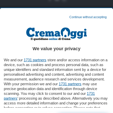
Scopri il network
Altre Pagine
Sezioni
Continue without accepting
Chi siamo
Cronaca
Pubblicità
Politica
Scrivici una lettera
Economia
We value your privacy
Contattaci
Cultura e spettacoli
Privacy Policy
Sport
We and our
1731 partners
store and/or access information on a
device, such as cookies and process personal data, such as
Gestisci il consenso
Cremona allo specchio
unique identifiers and standard information sent by a device for
Dichiarazione di Accessibilità
Nazionali
personalised advertising and content, advertising and content
measurement, audience research and services development.
Lettere
With your permission we and our
1731 partners
may use
precise geolocation data and identification through device
Cerca
scanning. You may click to consent to our and our
1731
Informazioni
partners
’ processing as described above. Alternatively you may
access more detailed information and change your preferences
Direttore Responsabile
Turismo
before consenting or to refuse consenting. Please note that
Simone Arrighi
some processing of your personal data may not require your